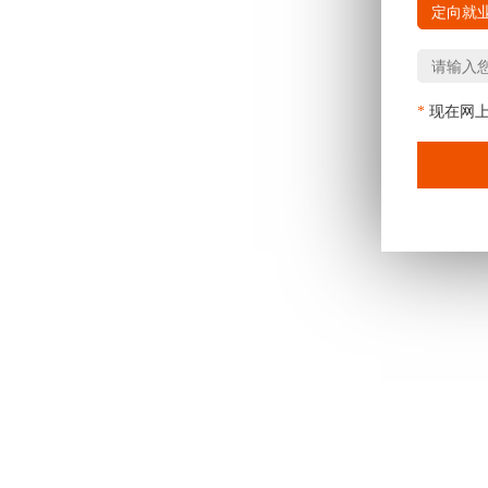
定向就
*
现在网