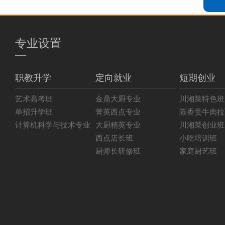
专业设置
职教升学
定向就业
短期创业
艺术高考班
金鼎大厨专业
川湘菜特色班
单招升学班
菁英西点专业
陈香贵牛肉拉
计算机科学与技术专业
大厨精英专业
川湘菜创业班
西点店长班
小吃培训班
厨师长研修班
家庭厨艺班