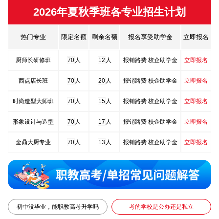
2026年夏秋季班各专业招生计划
金鼎大厨专业
70
人
13
人
报销路费 校企助学金
立即报名
热门专业
限定名额
剩余名额
报名享受助学金
立即报名
菁英西点专业
70
人
11
人
报销路费 校企助学金
立即报名
厨师长研修班
70
人
12
人
报销路费 校企助学金
立即报名
西点店长班
70
人
20
人
报销路费 校企助学金
立即报名
时尚造型大师班
70
人
15
人
报销路费 校企助学金
立即报名
形象设计与造型
70
人
17
人
报销路费 校企助学金
立即报名
金鼎大厨专业
70
人
13
人
报销路费 校企助学金
立即报名
菁英西点专业
70
人
11
人
报销路费 校企助学金
立即报名
厨师长研修班
70
人
12
人
报销路费 校企助学金
立即报名
西点店长班
70
人
20
人
报销路费 校企助学金
立即报名
初中没毕业，能职教高考升学吗
考的学校是公办还是私立