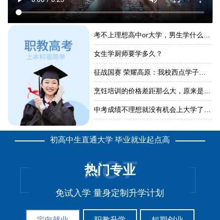
考不上理想高中or大学，男生学什么才能有前途？
女生学厨师要学多久？
征战国赛 荣耀高原：我校西点学子征战第二届全国...
烹饪培训的价格差距那么大，原来是因为....
中考成绩不理想就没有机会上大学了吗？别让一次考...
初高中生直通大学 毕业就业起点高
HOT
热门专业
免试入学 量身定制升学计划
定向就业
职教升学
短期创业