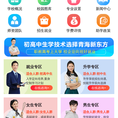
学校概况
校园图库
专业设置
新闻中心
师资团队
招生就业
学费详情
助学政策
就业专区
升学专区
适合人群:初高中生
适合人群:初中生
入学定向培养,量身
升学享统招生待遇,
定制学习计划
技能升学双向选择
在线咨询>
在线咨询>
女生专区
男生专区
适合人群:女生人群
适合人群:男生人群
高端就业，成就美好未
学技能好就业，创业