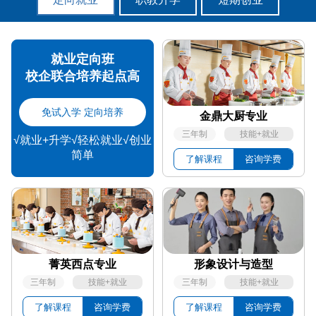
就业定向班
校企联合培养起点高
免试入学 定向培养
金鼎大厨专业
三年制
技能+就业
√就业+升学√轻松就业√创业
简单
了解课程
咨询学费
菁英西点专业
形象设计与造型
三年制
技能+就业
三年制
技能+就业
了解课程
咨询学费
了解课程
咨询学费