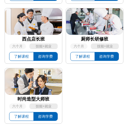
西点店长班
厨师长研修班
六个月
技能+就业
六个月
技能+就业
了解课程
咨询学费
了解课程
咨询学费
金鼎大厨专业
70
人
13
人
报销路费 校企助学金
立即报名
菁英西点专业
70
人
11
人
报销路费 校企助学金
立即报名
厨师长研修班
70
人
12
人
报销路费 校企助学金
立即报名
时尚造型大师班
西点店长班
70
人
20
人
报销路费 校企助学金
立即报名
六个月
技能+就业
时尚造型大师班
70
人
15
人
报销路费 校企助学金
立即报名
了解课程
咨询学费
形象设计与造型
70
人
17
人
报销路费 校企助学金
立即报名