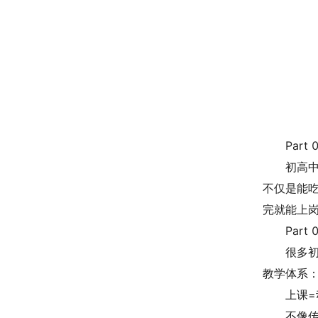
Par
初高中
不仅是能
完就能上岗
Par
很多
教学体系
上课=
不像传