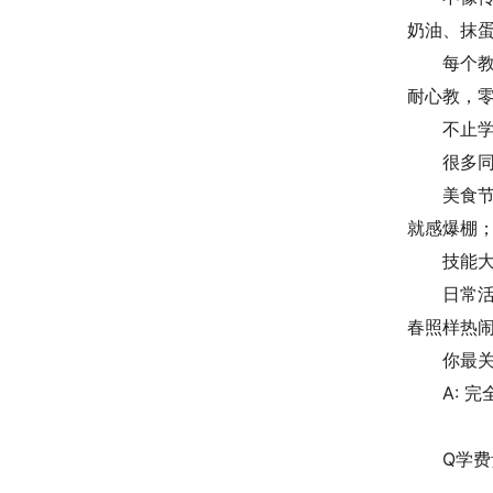
奶油、抹蛋
每个
耐心教，
不止学
很多
美食
就感爆棚
技能
日常
春照样热
你最
A: 
Q学