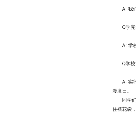
A: 
Q学
A: 
Q学
A: 
漫度日。
同学们
住裱花袋